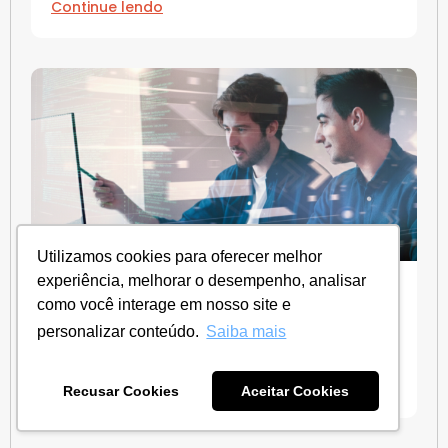
Continue lendo
Utilizamos cookies para oferecer melhor
E-commerce
experiência, melhorar o desempenho, analisar
Plataforma SaaS vs. Plataforma Open
como você interage em nosso site e
Source: qual escolher para seu e-
personalizar conteúdo.
Saiba mais
commerce?
Continue lendo
Recusar Cookies
Aceitar Cookies