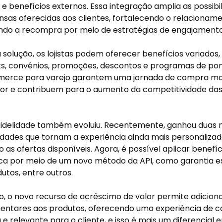
e e benefícios externos. Essa integração amplia as possibi
sas oferecidas aos clientes, fortalecendo o relaciona
ndo a recompra por meio de estratégias de engajamento
solução, os lojistas podem oferecer benefícios variados
, convênios, promoções, descontos e programas de pont
merce para varejo garantem uma jornada de compra mais
r e contribuem para o aumento da competitividade das l
Fidelidade também evoluiu. Recentemente, ganhou duas 
idades que tornam a experiência ainda mais personalizada 
 as ofertas disponíveis. Agora, é possível aplicar benefí
ca por meio de um novo método da API, como garantia e
utos, entre outros.
o, o novo recurso de acréscimo de valor permite adiciona
ntares aos produtos, oferecendo uma experiência de c
e relevante para o cliente, e isso é mais um diferencial 