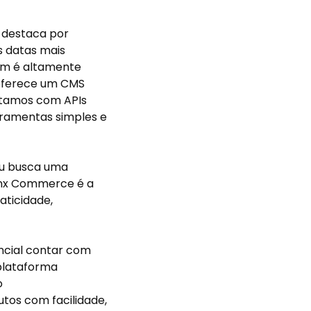
 destaca por
s datas mais
ém é altamente
 oferece um CMS
ontamos com APIs
rramentas simples e
 ou busca uma
inx Commerce é a
aticidade,
encial contar com
 plataforma
o
os com facilidade,