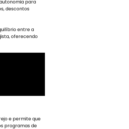
m autonomia para
s, descontos
ilíbrio entre a
jista, oferecendo
rejo e permite que
sos programas de