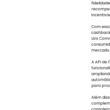
fidelidad
recompen
incentiva
Com essa 
cashbacks
Linx Com
consumido
mercado.
A API de 
funcional
ampliando
automáti
para prod
Além diss
compleme
completa 