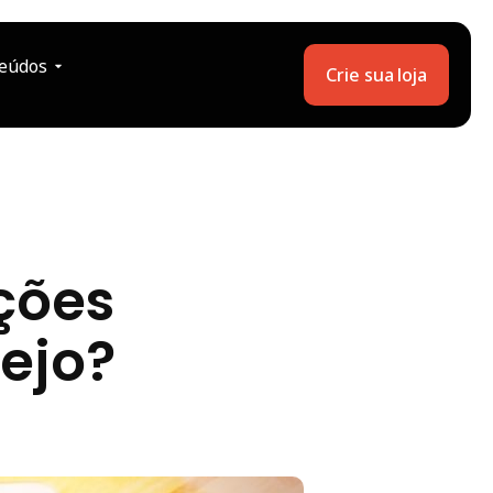
eúdos
Crie sua loja
ções
ejo?