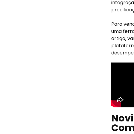
integraçã
precifica
Para vend
uma ferra
artigo, v
plataform
desempe
Novi
Com