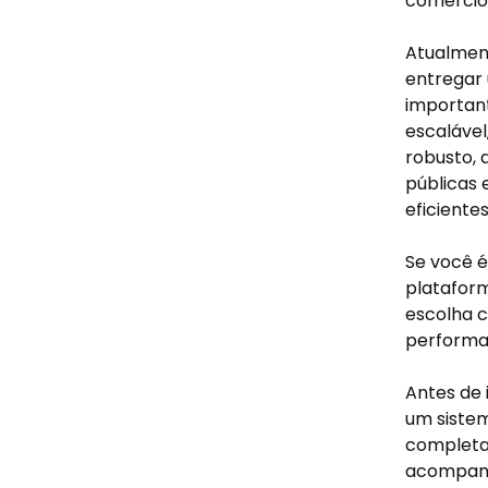
comércio 
Atualment
entregar 
importan
escalável
robusto, 
públicas 
eficientes
Se você é
platafor
escolha c
performan
Antes de 
um sistem
completa 
acompanh