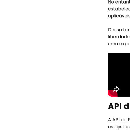
No entant
estabele
aplicáveis
Dessa for
liberdade
uma exper
API d
A API de 
os lojist