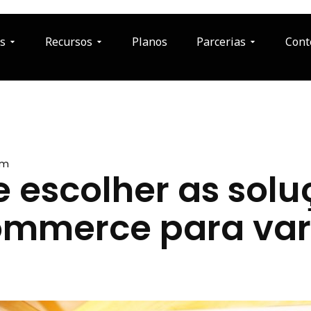
s
Recursos
Planos
Parcerias
Cont
am
e escolher as solu
ommerce para var