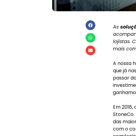
As
soluç
acompanh
lojistas.
mais com
A nossa 
que já na
passar d
investime
ganhamos
Em 2018,
StoneCo.
das maior
com o com