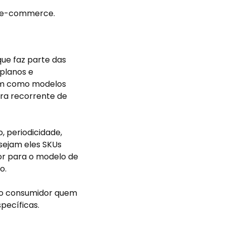
de e-commerce.
ue faz parte das
 planos e
nam como modelos
pra recorrente de
, periodicidade,
 sejam eles SKUs
dor para o modelo de
o.
é o consumidor quem
pecíficas.