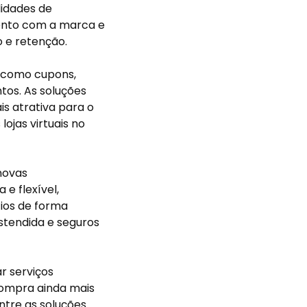
lidades de
mento com a marca e
 e retenção.
, como cupons,
os. As soluções
 atrativa para o
ojas virtuais no
novas
e flexível,
cios de forma
stendida e seguros
r serviços
ompra ainda mais
entre as soluções