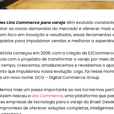
ões Linx Commerce para varejo
têm evoluído constan
ar as novas demandas do mercado e oferecer mais ef
 Com foco em inovação e resultados, essas ferramentas
pletas para impulsionar vendas e melhorar a experiên
história começou em 2006, com a criação da EZCommer
scia com o propósito de transformar o varejo por meio d
o tempo, crescemos, amadurecemos e recebemos o apoi
nto que impulsionou nossa evolução. Logo, foi nesse mo
 um novo nome: DCG – Digital Commerce Group.
 demos mais um passo importante ao nos tornarmos par
 Assim nasceu a
Linx Commerce
, uma plataforma que pas
es empresas de tecnologia para o varejo do Brasil. Desd
promisso de oferecer soluções completas, inteligentes 