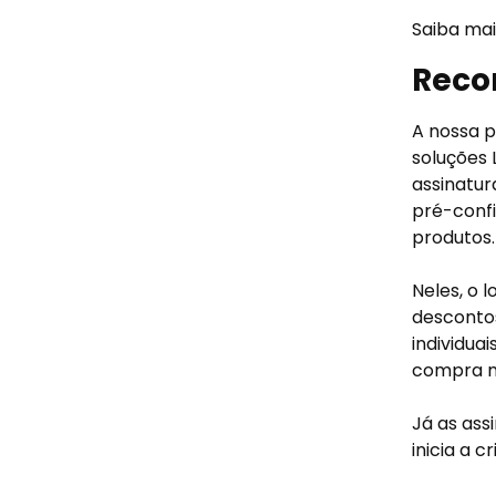
Saiba ma
Reco
A nossa 
soluções 
assinatur
pré-confi
produtos.
Neles, o 
descontos
individua
compra ma
Já as ass
inicia a 