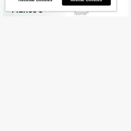
Planos e
Nome*
serviços
projetados
Email corporativo*
para seu
orçamento
Conheça o nosso
Empresa*
ecossistema de
soluções e veja como
podemos transformar
Telefone*
sua loja no mundo
digital.
Preencha o
CNPJ*
formulário;
Solicite uma
demonstração aos
Quanto você fatura
nossos
mensalmente?*
especialistas;