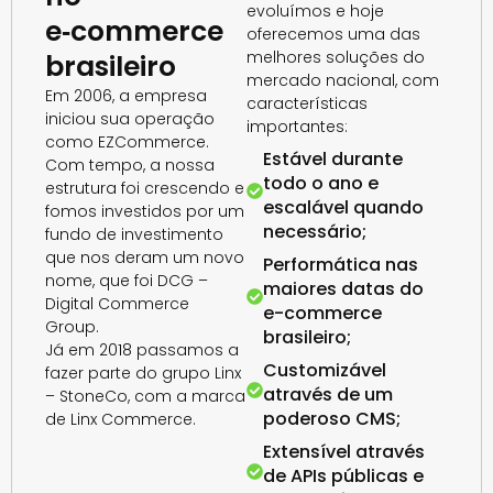
evoluímos e hoje
e‑commerce
oferecemos uma das
melhores soluções do
brasileiro
mercado nacional, com
Em 2006, a empresa
características
iniciou sua operação
importantes:
como EZCommerce.
Estável durante
Com tempo, a nossa
todo o ano e
estrutura foi crescendo e
escalável quando
fomos investidos por um
necessário;
fundo de investimento
que nos deram um novo
Performática nas
nome, que foi DCG –
maiores datas do
Digital Commerce
e-commerce
Group.
brasileiro;
Já em 2018 passamos a
Customizável
fazer parte do grupo Linx
através de um
– StoneCo, com a marca
poderoso CMS;
de Linx Commerce.
Extensível através
de APIs públicas e