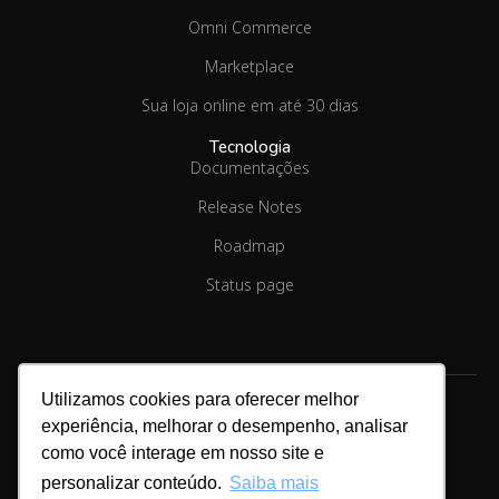
Omni Commerce
Marketplace
Sua loja online em até 30 dias
Tecnologia
Documentações
Release Notes
Roadmap
Status page
Utilizamos cookies para oferecer melhor
experiência, melhorar o desempenho, analisar
Copyright © 2026.
Linx Commerce
como você interage em nosso site e
personalizar conteúdo.
Saiba mais
Cookies & Privacidade