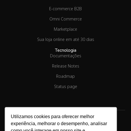
E-commerce B2B
Omni Commerce
Marketplace
Sua loja online em até 30 dias
Tecnologia
Documentações
Release Notes
Roadmap
Status page
Utilizamos cookies para oferecer melhor
experiência, melhorar o desempenho, analisar
Copyright © 2026.
Linx Commerce
como você interage em nosso site e