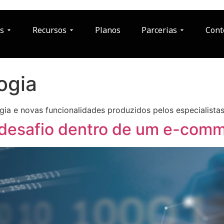
s
Recursos
Planos
Parcerias
Cont
ogia
ia e novas funcionalidades produzidos pelos especialistas
 desafio dentro de um e-com