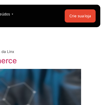
eúdos
Crie sua loja
 da Linx
merce