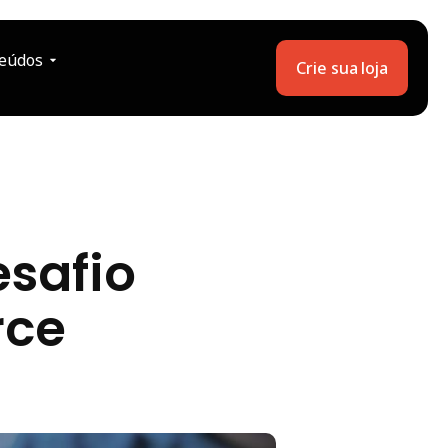
eúdos
Crie sua loja
esafio
rce