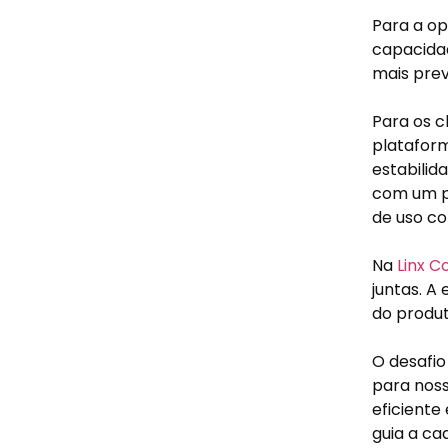
Para a op
capacidad
mais prev
Para os c
plataform
estabilid
com um p
de uso co
Na
Linx 
juntas. A
do produ
O desafio
para noss
eficiente
guia a ca