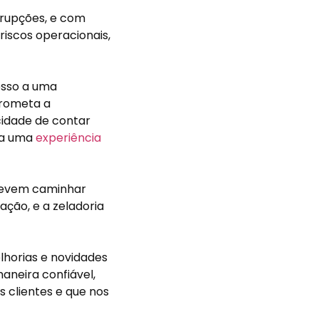
rrupções, e com
iscos operacionais,
cesso a uma
prometa a
cidade de contar
na uma
experiência
 devem caminhar
ação, e a zeladoria
lhorias e novidades
aneira confiável,
 clientes e que nos