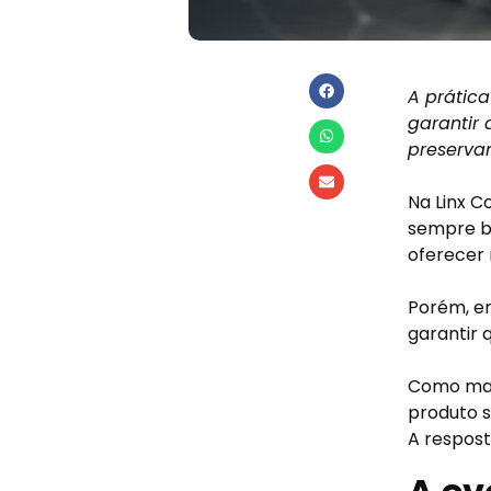
A prátic
garantir
preserva
Na Linx 
sempre b
oferecer 
Porém, en
garantir 
Como mant
produto s
A respost