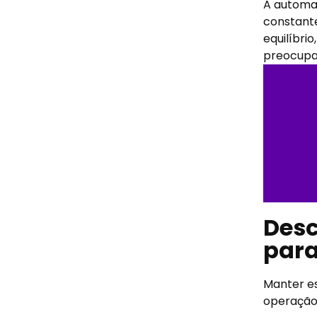
A automaç
constant
equilíbri
preocupa
Desc
para
Manter es
operação