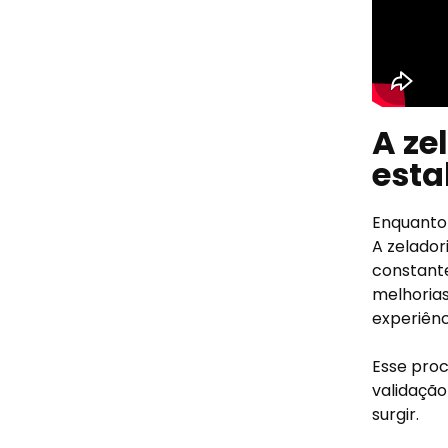
A ze
esta
Enquanto 
A zelador
constante
melhoria
experiênc
Esse proc
validação
surgir.