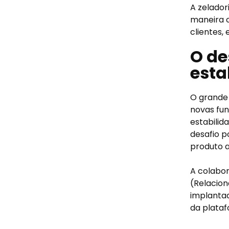
A zelador
maneira 
clientes,
O de
esta
O grande 
novas fun
estabilid
desafio p
produto a
A colabor
(Relacion
implantad
da plata