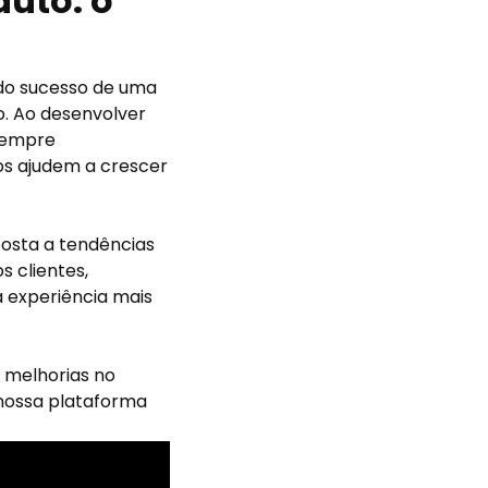
duto: o
 do sucesso de uma
o. Ao desenvolver
 sempre
os ajudem a crescer
osta a tendências
 clientes,
 experiência mais
 melhorias no
nossa plataforma