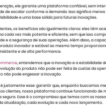
eração, ele garante uma plataforma confiável, sem inte
e de escalar conforme a demanda. Isso significa menos r
isibilidade e uma base sólida para futuras inovações.
lientes, os benefícios são igualmente claros: eles têm a
a cada vez mais potente e eficiente, sem que isso com
ade e a segurança de suas operações. Além disso, a capa
roduto inovador e estável ao mesmo tempo proporcio
nsistente e de alta performance.
Commerce
, entendemos que a inovação e a estabilidade
 evolução do produto não pode ser feita às custas da oper
to não pode engessar a inovação.
 é justamente esse: garantir que, enquanto buscamos me
os clientes, nossa plataforma continue funcionando de m
 e segura. Esse é o compromisso que temos com os nossos
da atualização, cada evolução e cada novo lançamento.