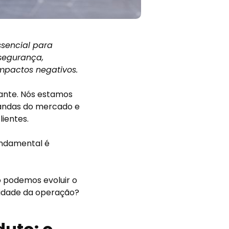
sencial para
segurança,
mpactos negativos.
ante. Nós estamos
andas do mercado e
lientes.
undamental é
o podemos evoluir o
lidade da operação?