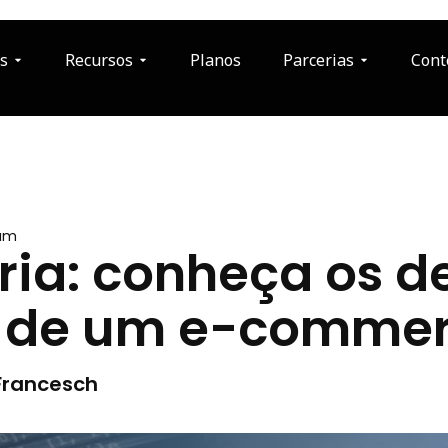
s
Recursos
Planos
Parcerias
Cont
 am
ria: conheça os d
o de um e-comme
Francesch