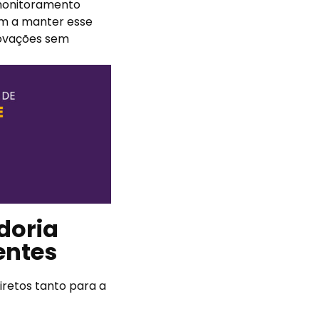
 monitoramento
am a manter esse
inovações sem
doria
entes
diretos tanto para a