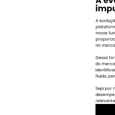
A ev
impu
A evoluçã
platafor
novas fun
proporcio
no merca
Dessa fo
do mercad
identific
fluida, pe
Seja por 
desempe
relevante