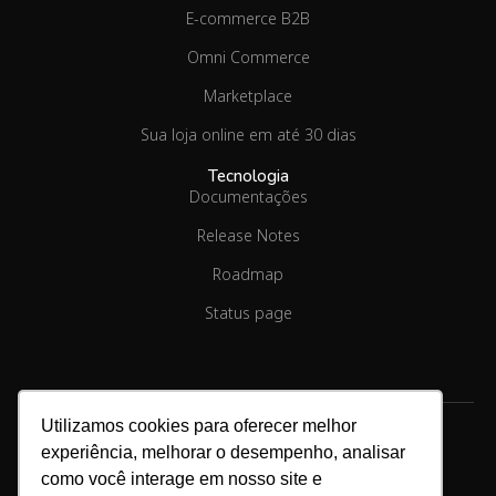
E-commerce B2B
Omni Commerce
Marketplace
Sua loja online em até 30 dias
Tecnologia
Documentações
Release Notes
Roadmap
Status page
Utilizamos cookies para oferecer melhor
experiência, melhorar o desempenho, analisar
como você interage em nosso site e
Copyright © 2026.
Linx Commerce