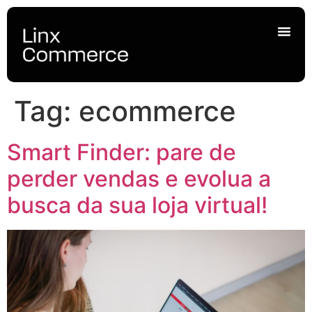
Tag:
ecommerce
Smart Finder: pare de
perder vendas e evolua a
busca da sua loja virtual!