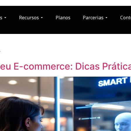
s
Recursos
Planos
Parcerias
Cont
s
Seu E-commerce: Dicas Prátic