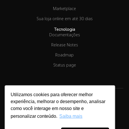
Marketplace
Sua loja online em até 30 dias
Tecnologia
Documentações
Release Notes
Roadmap
Status page
Utilizamos cookies para oferecer melhor
experiência, melhorar o desempenho, analisar
Copyright © 2026.
Linx Commerce
como você interage em nosso site e
personalizar conteúdo.
Saiba mais
Cookies & Privacidade