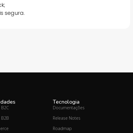
k;
s segura.
idades
Tecnologia
 B2C
Documentações
 B2B
Release Notes
erce
Roadmap