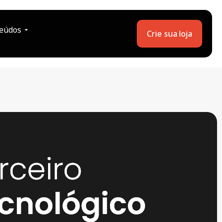
eúdos
Crie sua loja