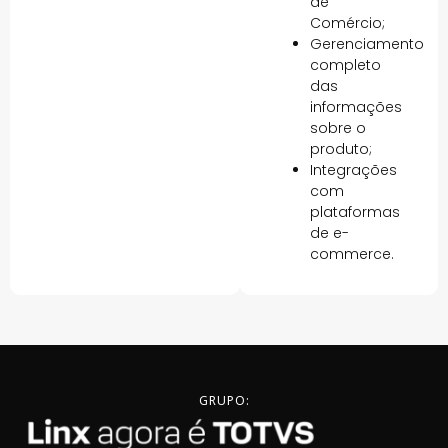
de
Comércio;
Gerenciamento
completo
das
informações
sobre o
produto;
Integrações
com
plataformas
de e-
commerce.
GRUPO: