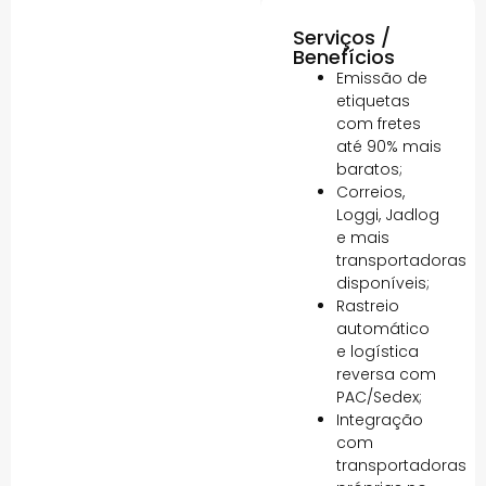
Serviços /
Benefícios
Emissão de
etiquetas
com fretes
até 90% mais
baratos;
Correios,
Loggi, Jadlog
e mais
transportadoras
disponíveis;
Rastreio
automático
e logística
reversa com
PAC/Sedex;
Integração
com
transportadoras