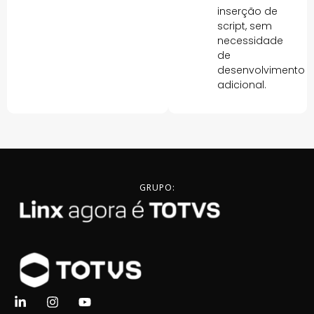
inserção de
script, sem
necessidade
de
desenvolvimento
adicional.
GRUPO: