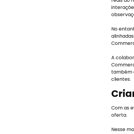
reais do 
interaçõe
observaç
No entant
alinhada
Commerc
A colabor
Commerce
também a
clientes.
Cria
Com as e
oferta.
Nesse mo