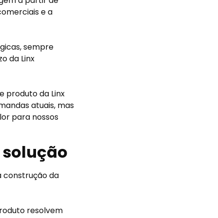
gem a partir de
comerciais e a
égicas, sempre
o da Linx
e produto da Linx
andas atuais, mas
or para nossos
à solução
a construção da
roduto resolvem