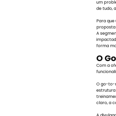
um proble
de tudo, 
Para que 
proposta 
A segment
impactad
forma mai
O Go
Com a ofe
funcional
O go-to-
estrutur
treinamen
claro, a 
A divulg