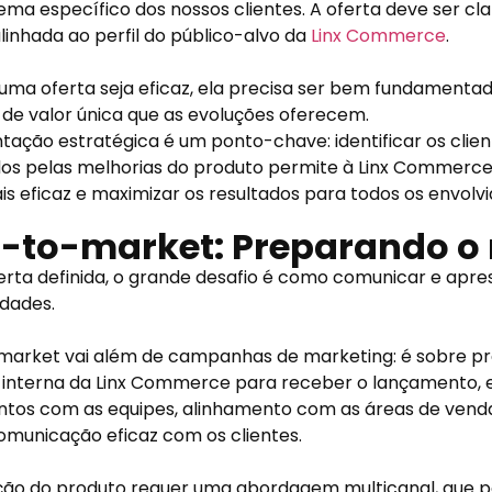
ma específico dos nossos clientes. A oferta deve ser clar
alinhada ao perfil do público-alvo da
Linx Commerce
.
uma oferta seja eficaz, ela precisa ser bem fundamenta
de valor única que as evoluções oferecem.
ação estratégica é um ponto-chave: identificar os clien
os pelas melhorias do produto permite à Linx Commerc
s eficaz e maximizar os resultados para todos os envolvi
-to-market: Preparando o
rta definida, o grande desafio é como comunicar e apre
idades.
market vai além de campanhas de marketing: é sobre pr
a interna da Linx Commerce para receber o lançamento,
tos com as equipes, alinhamento com as áreas de venda
comunicação eficaz com os clientes.
ação do produto requer uma abordagem multicanal, que 