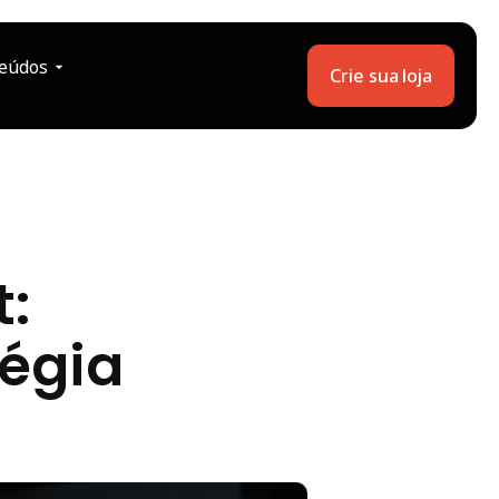
eúdos
Crie sua loja
:
tégia