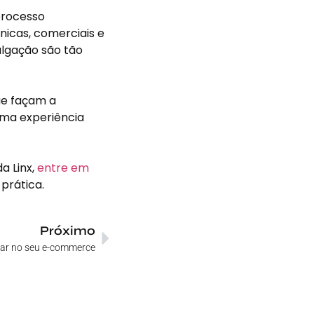
processo
nicas, comerciais e
ulgação são tão
que façam a
 uma experiência
a Linx,
entre em
prática.
Próximo
car no seu e-commerce