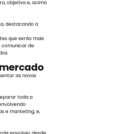
a, objetiva e, acima
da, destacando a
tes que serão mais
e comunicar de
dos.
 mercado
sentar as novas
eparar toda a
 envolvendo
s e marketing, e,
pode envolver desde