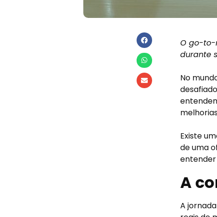
O go-to-
durante 
No mundo 
desafiad
entendemo
melhoria
Existe um
de uma o
entender
A co
A jornada