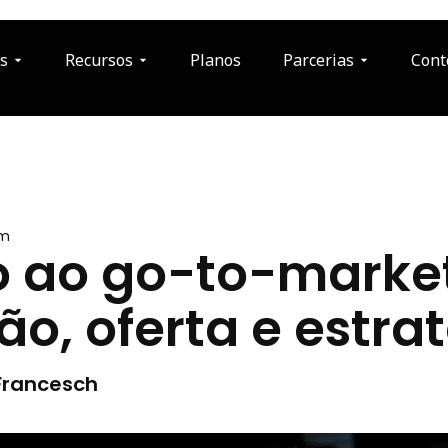
s
Recursos
Planos
Parcerias
Cont
am
o ao go-to-market
ão, oferta e estra
Francesch