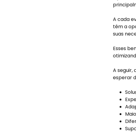
principal
A cada ev
têm a opo
suas nec
Esses ben
otimizan
A seguir,
esperar 
Solu
Expe
Ada
Maio
Dife
Supo