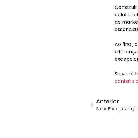
Construir
colaborat
de market
essenciai
Ao final,
diferença
excepcion
Se você f
contato 
Anterior