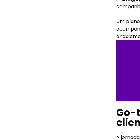
campanhas
Um plane
acompanh
engajamen
Go-t
clie
A jornada