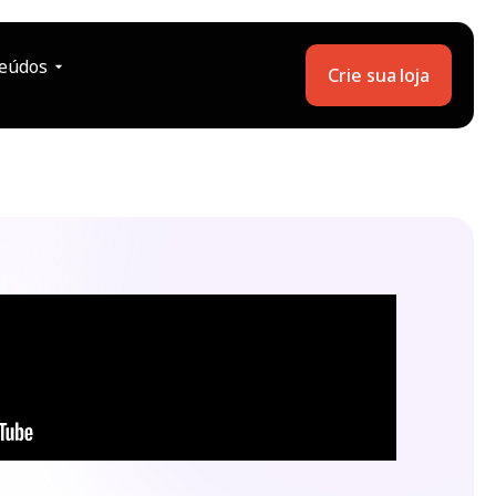
eúdos
Crie sua loja