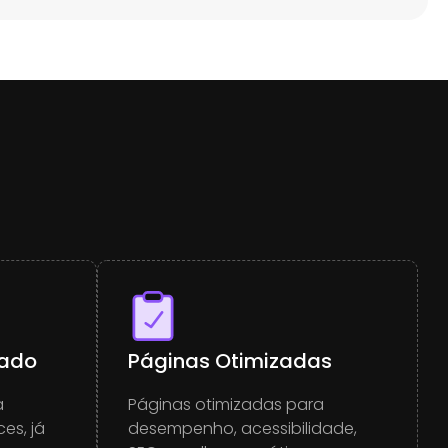
rado
Páginas Otimizadas
a
Páginas otimizadas para
es, já
desempenho, acessibilidade,