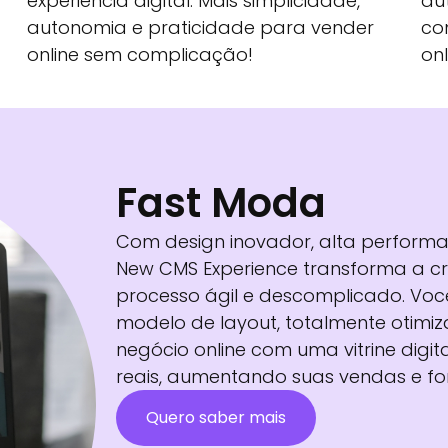
experiência digital. Mais simplicidade,
au
autonomia e praticidade para vender
co
online sem complicação!
onl
Fast Moda
Com design inovador, alta perform
New CMS Experience transforma a cr
processo ágil e descomplicado. Vo
modelo de layout, totalmente otimi
negócio online com uma vitrine digi
reais, aumentando suas vendas e f
Quero saber mais