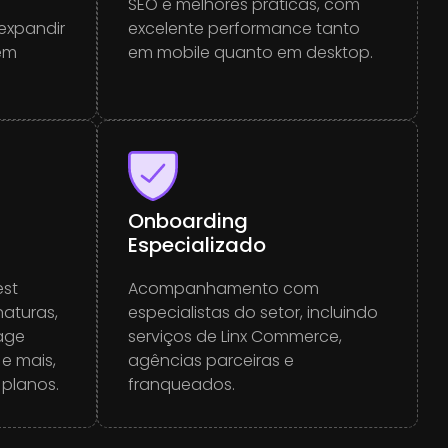
SEO e melhores práticas, com
expandir
excelente performance tanto
em
em mobile quanto em desktop.
Onboarding
Especializado
est
Acompanhamento com
naturas,
especialistas do setor, incluindo
age
serviços de Linx Commerce,
e mais,
agências parceiras e
 planos.
franqueados.