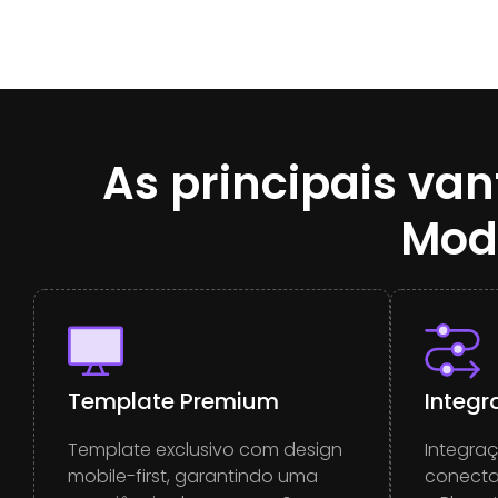
As principais va
Mod
Template Premium
Integ
Template exclusivo com design
Integraç
mobile-first, garantindo uma
conecta