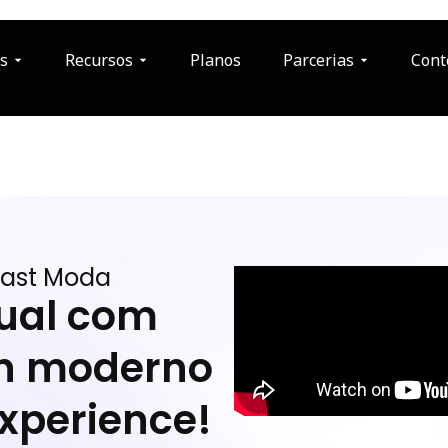
s
Recursos
Planos
Parcerias
Cont
Fast Moda
tual com
gn moderno
xperience!