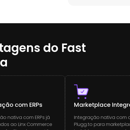
ntagens do Fast
a
ração com ERPs
Marketplace Integ
ão nativa com ERPs já
Integração nativa com 
dos ao Linx Commerce
Plugg.to para marketplac