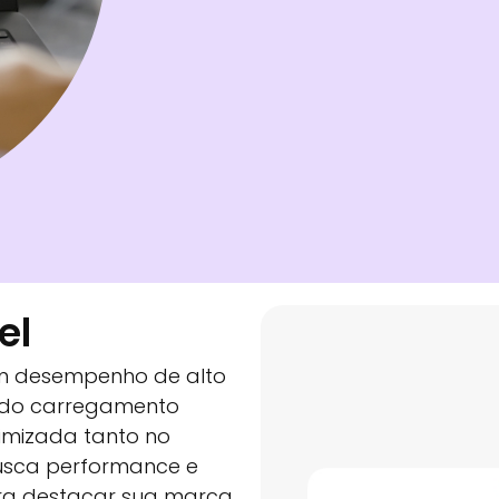
el
um desempenho de alto
indo carregamento
timizada tanto no
usca performance e
ara destacar sua marca