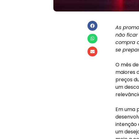
As promo
não ficar
compra q
se prepa
O mês de
maiores 
preços du
um descon
relevânci
Em uma pe
desenvolv
intenção 
um desejo