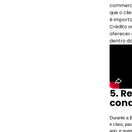
commerce 
que o cli
é importa
Crédito o
oferecer 
dentro do
5. R
cond
Durante a B
e claro, pa
ano, e quan