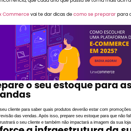
ncorrência, que cada ano que passa se torna mais acirra
nx Commerce
vai te dar dicas de
como se preparar
para a
repare o seu estoque para as
andas
eu cliente para saber quais produtos deverão estar com promoções na
evisão das vendas. Após isso, prepare seu estoque para que não falt
rustrará o seu cliente e também não impactará a imagem da sua loj
eforce a infraestrutura da s