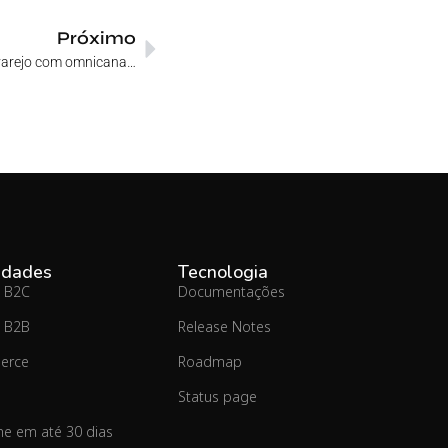
Próximo
Omni Commerce: transforme o seu varejo com omnicanalidade
idades
Tecnologia
 B2C
Documentações
 B2B
Release Notes
erce
Roadmap
Status page
ine em até 30 dias