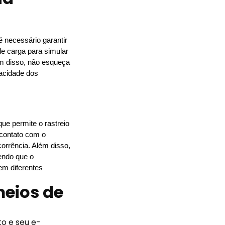
 necessário garantir 
e carga para simular 
ém disso, não esqueça 
acidade dos 
ue permite o rastreio 
contato com o 
rrência. Além disso, 
endo que o 
m diferentes 
meios de
o e seu e-