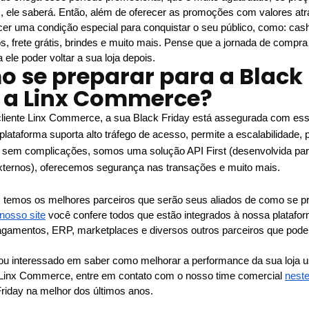
, ele saberá. Então, além de oferecer as promoções com valores atrat
cer uma condição especial para conquistar o seu público, como: cas
s, frete grátis, brindes e muito mais. Pense que a jornada de compra d
a ele poder voltar a sua loja depois. 
 se preparar para a Black 
 a Linx Commerce?
cliente Linx Commerce, a sua Black Friday está assegurada com ess
plataforma suporta alto tráfego de acesso, permite a escalabilidade,
 sem complicações, somos uma solução API First (desenvolvida para
xternos), oferecemos segurança nas transações e muito mais. 
 temos os melhores parceiros que serão seus aliados de como se pre
nosso site
 você confere todos que estão integrados à nossa plataform
pagamentos, ERP, marketplaces e diversos outros parceiros que pode
ou interessado em saber como melhorar a performance da sua loja 
 Linx Commerce, entre em contato com o nosso time comercial 
neste
riday na melhor dos últimos anos.  