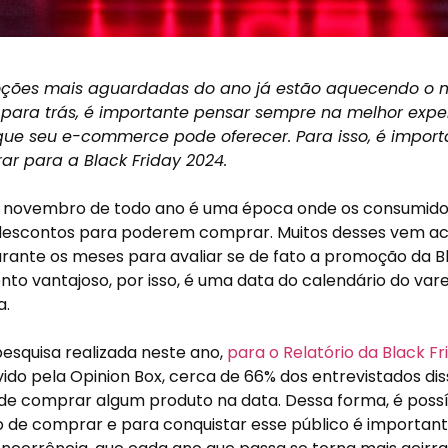
ções mais aguardadas do ano já estão aquecendo o 
 para trás, é importante pensar sempre na melhor expe
ue seu e-commerce pode oferecer. Para isso, é impor
rar para a Black Friday 2024.
 novembro de todo ano é uma época onde os consumido
descontos para poderem comprar. Muitos desses vem 
rante os meses para avaliar se de fato a promoção da Bl
to vantajoso, por isso, é uma data do calendário do var
a.
squisa realizada neste ano,
para o Relatório da Black F
ido pela Opinion Box, cerca de 66% dos entrevistados d
de comprar algum produto na data. Dessa forma, é possív
 de comprar e para conquistar esse público é importan