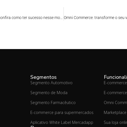
Vendas digitais B2B: confira como ter sucesso nesse modelo!
Segmentos
Funcional
Segmento Automotivo
E-commerce
Segmento de Moda
E-commerce
Segmento Farmacêutico
Omni Comm
E-commerce para supermercados
Marketplace
Aplicativo White Label Mercadapp
Sua loja onl