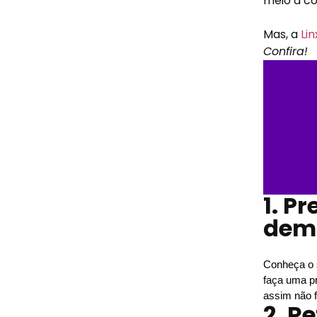
meio a co
Mas, a
Li
Confira!
1. P
dem
Conheça o s
faça uma pr
assim não f
2. R