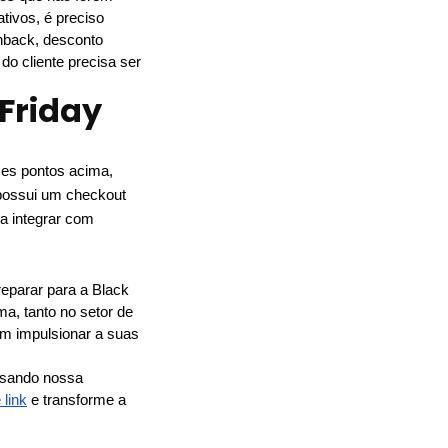
ivos, é preciso 
hback, desconto 
o cliente precisa ser 
Friday
es pontos acima, 
 possui um checkout 
 integrar com 
parar para a Black 
a, tanto no setor de 
m impulsionar a suas 
usando nossa 
 link
 e transforme a 