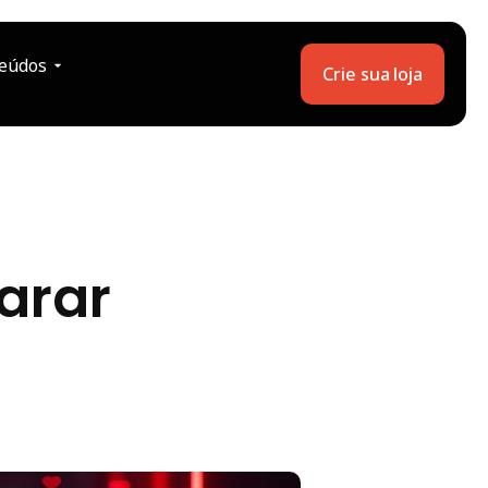
eúdos
Crie sua loja
arar