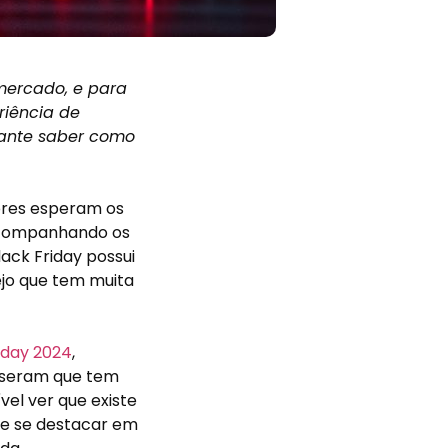
mercado, e para
riência de
tante saber como
res esperam os
acompanhando os
ack Friday possui
ejo que tem muita
riday 2024
,
isseram que tem
el ver que existe
te se destacar em