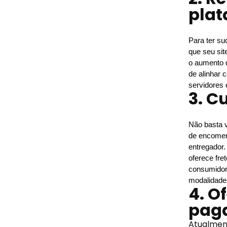
pla
Para ter su
que seu sit
o aumento d
de alinhar 
servidores
3. C
Não basta v
de encomen
entregador.
oferece fre
consumidor 
modalidades
4. O
pag
Atualmen