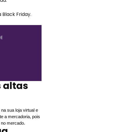
da.
 Black Friday.
 altas
 sua loja virtual e 
e a mercadoria, pois 
a no mercado. 
ua