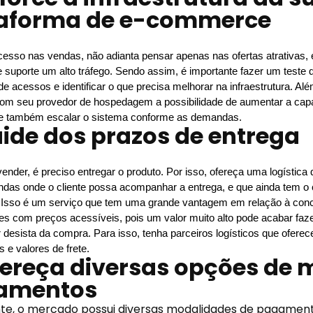
taforma de e-commerce
cesso nas vendas, não adianta pensar apenas nas ofertas atrativas, é
e suporte um alto tráfego. Sendo assim, é importante fazer um teste d
e acessos e identificar o que precisa melhorar na infraestrutura. Al
com seu provedor de hospedagem a possibilidade de aumentar a cap
 e também escalar o sistema conforme as demandas. 
uide dos prazos de entrega
ender, é preciso entregar o produto. Por isso, ofereça uma logística q
das onde o cliente possa acompanhar a entrega, e que ainda tem o 
 Isso é um serviço que tem uma grande vantagem em relação à conco
tes com preços acessíveis, pois um valor muito alto pode acabar faz
desista da compra. Para isso, tenha parceiros logísticos que oferece
 e valores de frete. 
fereça diversas opções de 
amentos
te, o mercado possui diversas modalidades de pagament