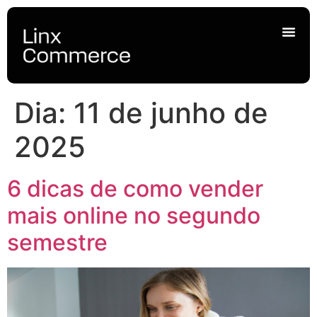
Dia:
11 de junho de
2025
6 dicas de como vender
mais online no segundo
semestre​