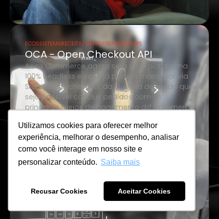
ECOSSISTEMA
RECEITA/ GMV
SATISFAÇÃO/NPS
OCA - Open Checkout API
A Linx Commerce agora será uma plataforma
100% headless e você já poderá manipular via
Storefront o checkout da sua loja de modo que
seja possível concluir pedidos com os
principais meios de pagamento do Commerce
com a sua identidade visual através desta API.
Utilizamos cookies para oferecer melhor
experiência, melhorar o desempenho, analisar
Saiba mais
como você interage em nosso site e
personalizar conteúdo.
Saiba mais
Recusar Cookies
Aceitar Cookies