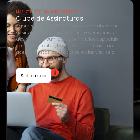
MARKET SHARE
FIDELIDADE
RECEITA/GMV
Clube de Assinaturas
Agora você poderá comercializar clubes por
assinatura de forma recorrente oferecendo
aos seus consumidores benefícios especiais
como descontos, frete grátis e até mesmo
acesso à listas de produtos exclusivas pelo
valor que você definir.
Saiba mais